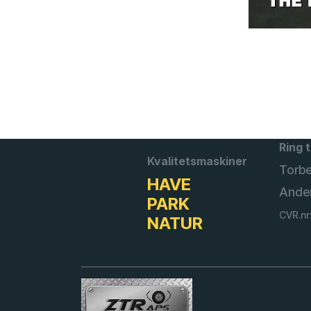
Ring t
Kvalitetsmaskiner
Torb
HAVE
Ande
PARK
CVR.nr
NATUR