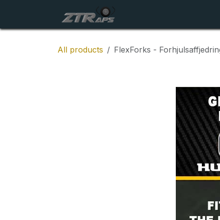
Skip to Content
Startside
Maskiner
All products
FlexForks - Forhjulsaffjedri