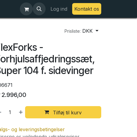
Log ind
Kontakt os
DKK
Prisliste:
lexForks -
orhjulsaffjedringssæt,
uper 104 f. sidevinger
06671
r
2.996,00
Tilføj til kurv
lgs- og leveringsbetingelser
iserne er vejledende udsalgspriser