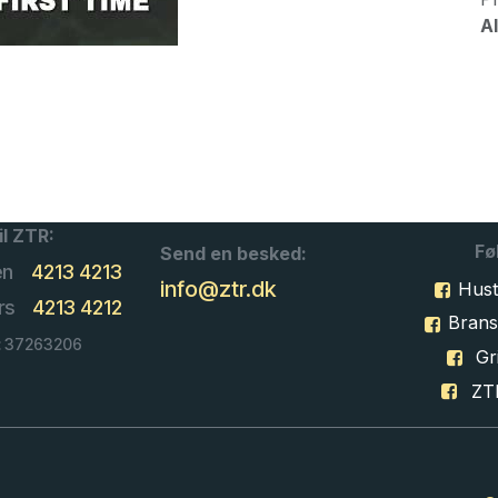
Al
il ZTR:
Fø
Send en besked:
en
4213 4213
info@ztr.dk
Hust
rs
4213 4212
Bran
: 37263206
Gri
ZT