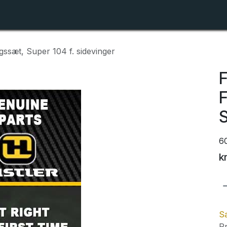
Shop
Forhandlerlister
Om ZTR
ngssæt, Super 104 f. sidevinger
F
F
S
6
k
Sa
Pr