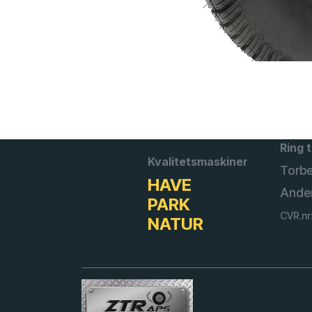
Ring t
Kvalitetsmaskiner
Torb
HAVE
Ande
PARK
CVR.nr
NATUR