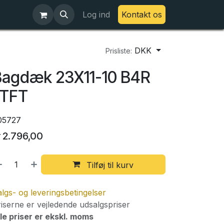
Log ind
Kontakt os
DKK
Prisliste:
Bagdæk 23X11-10 B4R
LTFT
05727
r
2.796,00
Tilføj til kurv
lgs- og leveringsbetingelser
iserne er vejledende udsalgspriser
le priser er ekskl. moms