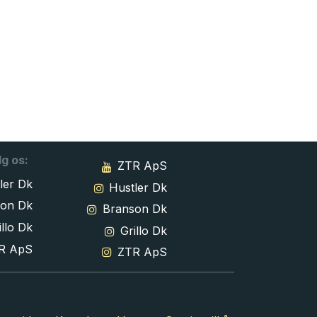
lg os:
ZTR ApS
ler Dk
Hustler Dk
son Dk
Branson Dk
llo Dk
Grillo Dk
R ApS
ZTR ApS