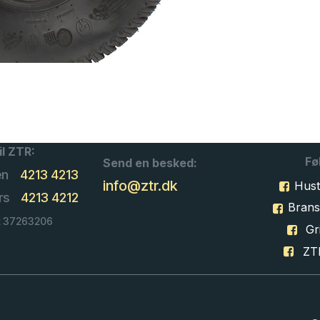
il ZTR:
Fø
Send en besked:
en
4213 4213
info@ztr.dk
Hust
rs
4213 4212
Bran
: 37263206
Gri
ZT