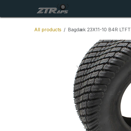
Skip to Content
Startside
Maskiner
All products
Bagdæk 23X11-10 B4R LTFT