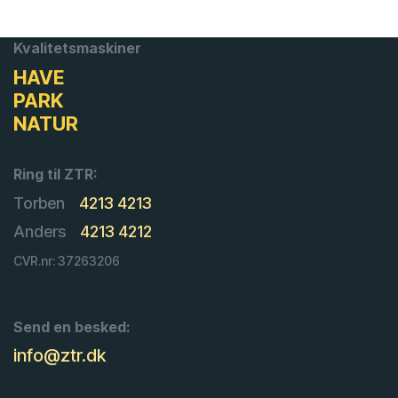
Kvalitetsmaskiner
HAVE
PARK
NATUR
Ring til ZTR:
Torben
4213 4213
Anders
4213 4212
CVR.nr: 37263206
Send en besked:
info@ztr.dk