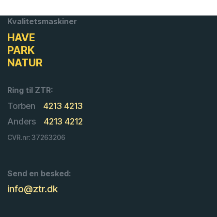
Kvalitetsmaskiner
HAVE
PARK
NATUR
Ring til ZTR:
Torben
4213 4213
Anders
4213 4212
CVR.nr: 37263206
Send en besked:
info@ztr.dk