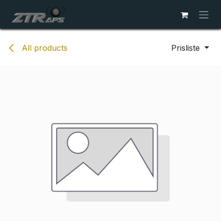
Skip to Content
All products
Prisliste