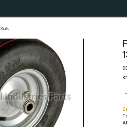
Shop
Forhandlerlister
Om ZTR
 Sølv
F
1
6
k
Sa
Pr
Al