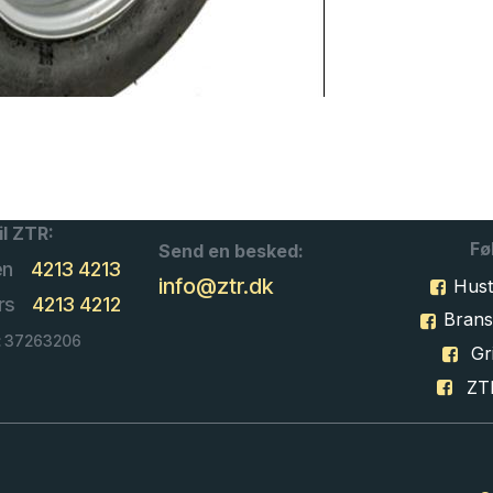
il ZTR:
Fø
Send en besked:
en
4213 4213
info@ztr.dk
Hust
rs
4213 4212
Bran
: 37263206
Gri
ZT