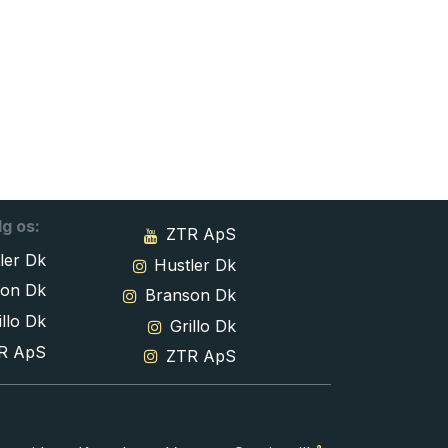
lg os:
ZTR ApS
ler Dk
Hustler Dk
son Dk
Branson Dk
llo Dk
Grillo Dk
R ApS
ZTR ApS