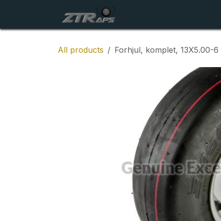
Skip to Content
Startside
Maskiner
All products
Forhjul, komplet, 13X5.00-6