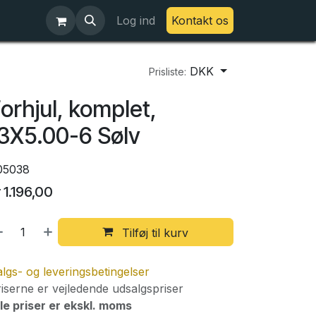
Log ind
Kontakt os
DKK
Prisliste:
orhjul, komplet,
3X5.00-6 Sølv
05038
r
1.196,00
Tilføj til kurv
lgs- og leveringsbetingelser
iserne er vejledende udsalgspriser
le priser er ekskl. moms