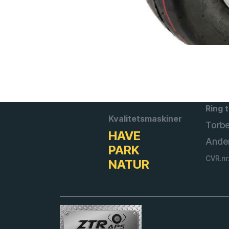
Ring t
Kvalitetsmaskiner
Torb
HAVE
Ande
PARK
CVR.nr
NATUR