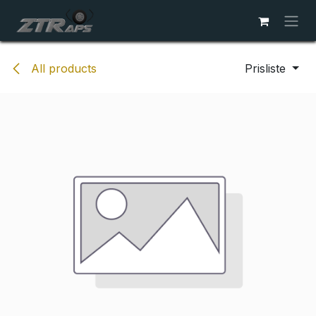
Skip to Content
All products
Prisliste