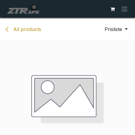
Skip to Content
All products
Prisliste