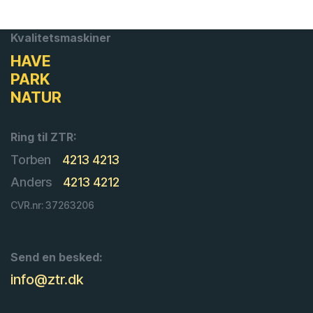
Kvalitetsmaskiner
HAVE
PARK
NATUR
Ring til ZTR:
Torben
4213 4213
Anders
4213 4212
CVR.nr: 37263206
Send en besked:
info@ztr.dk