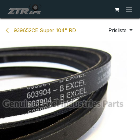
Skip to Content
939652CE Super 104" RD
Prisliste