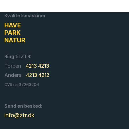
Kvalitetsmaskiner
HAVE
PARK
NATUR
Ring til ZTR:
Torben
4213 4213
Anders
4213 4212
CVR.nr: 37263206
Send en besked:
info@ztr.dk