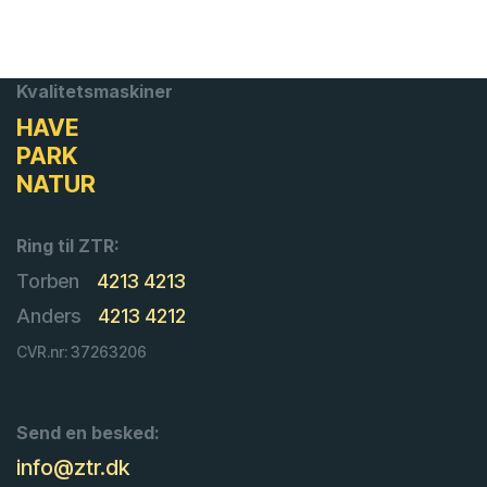
Kvalitetsmaskiner
HAVE
PARK
NATUR
Ring til ZTR:
Torben
4213 4213
Anders
4213 4212
CVR.nr: 37263206
Send en besked:
info@ztr.dk