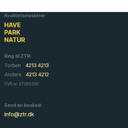
Kvalitetsmaskiner
HAVE
PARK
NATUR
Ring til ZTR:
Torben
4213 4213
Anders
4213 4212
CVR.nr: 37263206
Send en besked:
info@ztr.dk