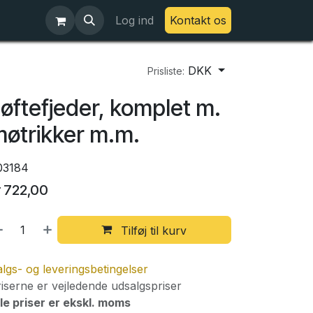
Log ind
Kontakt os
DKK
Prisliste:
øftefjeder, komplet m.
øtrikker m.m.
03184
r
722,00
Tilføj til kurv
lgs- og leveringsbetingelser
iserne er vejledende udsalgspriser
le priser er ekskl. moms