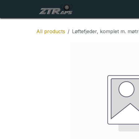
Skip to Content
Startside
Maskiner
All products
Løftefjeder, komplet m. møtr