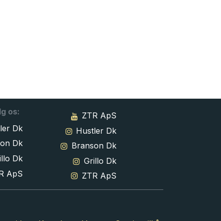
lg os:
ZTR ApS
ler Dk
Hustler Dk
son Dk
Branson Dk
llo Dk
Grillo Dk
R ApS
ZTR ApS