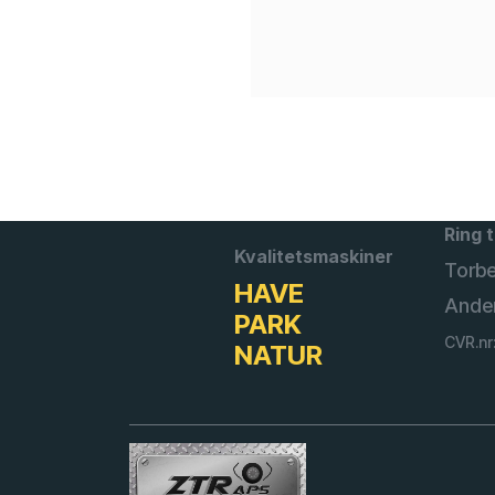
Ring t
Kvalitetsmaskiner
Torb
HAVE
Ande
PARK
CVR.nr
NATUR