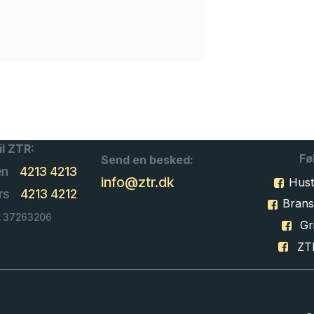
il ZTR:
Fø
Send en besked:
en
4213 4213
info@ztr.dk
Hust
rs
4213 4212
Bran
: 37263206
Gri
ZT