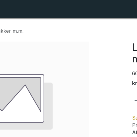
Shop
Forhandlerlister
Om ZTR
ikker m.m.
L
m
6
k
Sa
Pr
Al