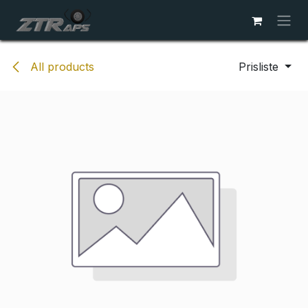
Skip to Content
All products
Prisliste