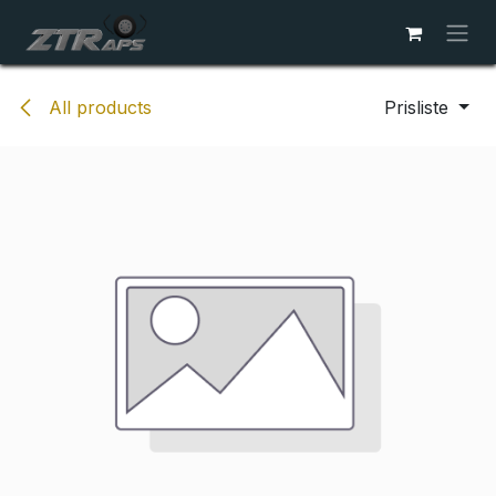
Skip to Content
All products
Prisliste