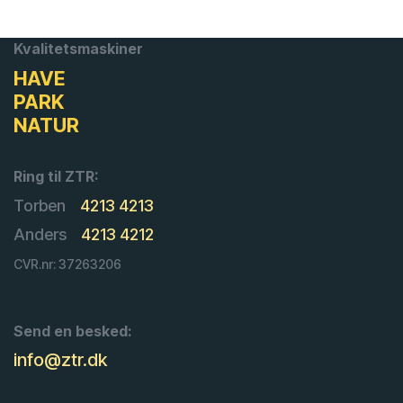
Kvalitetsmaskiner
HAVE
PARK
NATUR
Ring til ZTR:
Torben
4213 4213
Anders
4213 4212
CVR.nr: 37263206
Send en besked:
info@ztr.dk