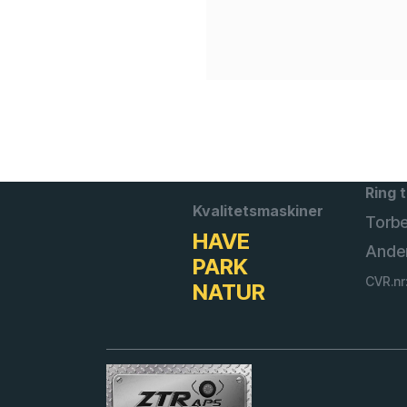
Ring t
Kvalitetsmaskiner
Torb
HAVE
Ande
PARK
CVR.nr
NATUR