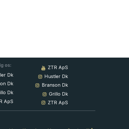
lg os:
ZTR ApS
ler Dk
Hustler Dk
son Dk
Branson Dk
llo Dk
Grillo Dk
R ApS
ZTR ApS