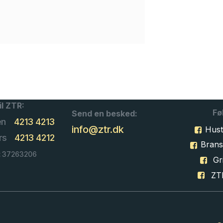
il ZTR:
Fø
Send en besked:
en
4213 4213
info@ztr.dk
Hust
rs
4213 4212
Bran
: 37263206
Gri
ZT