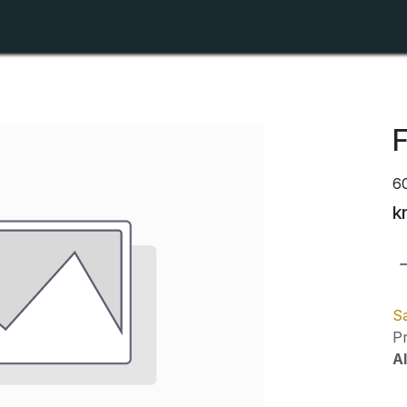
Shop
Forhandlerlister
Om ZTR
6
k
Sa
Pr
Al