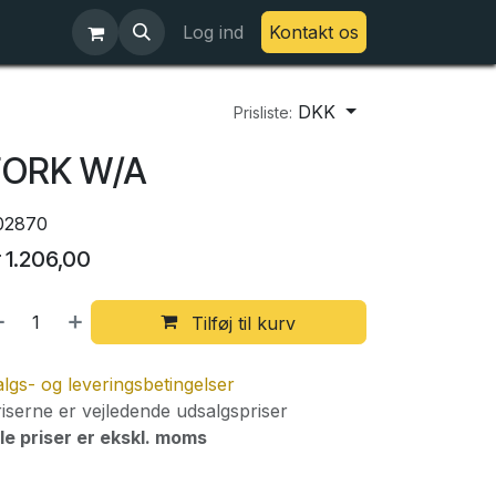
Log ind
Kontakt os
DKK
Prisliste:
FORK W/A
02870
r
1.206,00
Tilføj til kurv
lgs- og leveringsbetingelser
iserne er vejledende udsalgspriser
le priser er ekskl. moms