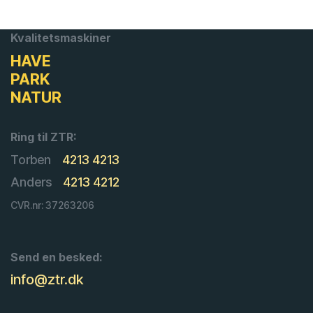
Kvalitetsmaskiner
HAVE
PARK
NATUR
Ring til ZTR:
Torben
4213 4213
Anders
4213 4212
CVR.nr: 37263206
Send en besked:
info@ztr.dk