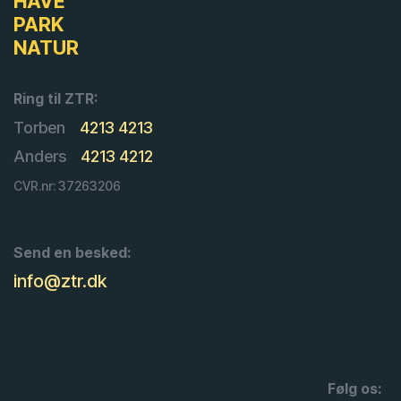
HAVE
PARK
NATUR
Ring til ZTR:
Torben
4213 4213
Anders
4213 4212
CVR.nr: 37263206
Send en besked:
info@ztr.dk
Følg os: