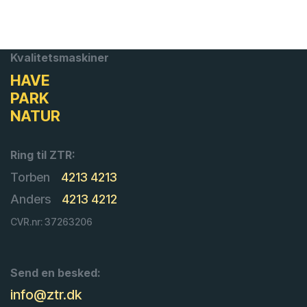
Kvalitetsmaskiner
HAVE
PARK
NATUR
Ring til ZTR:
Torben
4213 4213
Anders
4213 4212
CVR.nr: 37263206
Send en besked:
info@ztr.dk