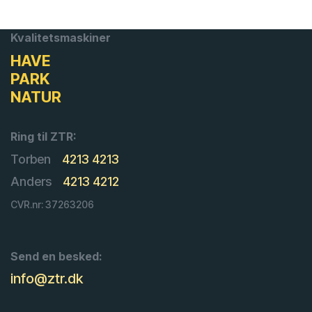
Kvalitetsmaskiner
HAVE
PARK
NATUR
Ring til ZTR:
Torben
4213 4213
Anders
4213 4212
CVR.nr: 37263206
Send en besked:
info@ztr.dk