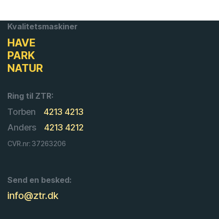
Kvalitetsmaskiner
HAVE
PARK
NATUR
Ring til ZTR:
Torben
4213 4213
Anders
4213 4212
CVR.nr: 37263206
Send en besked:
info@ztr.dk