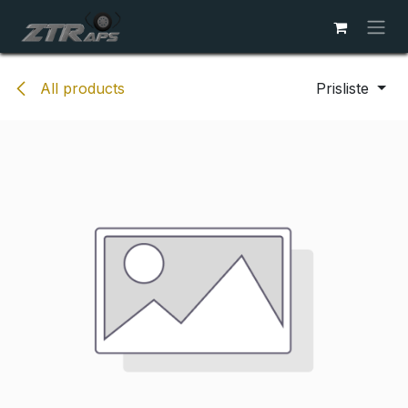
Skip to Content
All products
Prisliste