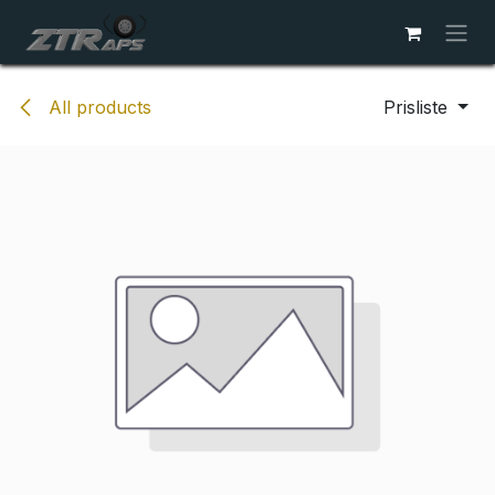
Skip to Content
All products
Prisliste