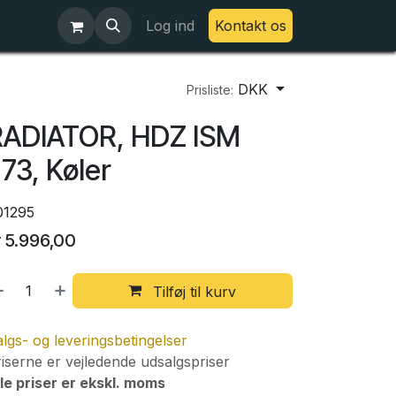
Log ind
Kontakt os
DKK
Prisliste:
RADIATOR, HDZ ISM
73, Køler
01295
r
5.996,00
Tilføj til kurv
lgs- og leveringsbetingelser
iserne er vejledende udsalgspriser
le priser er ekskl. moms