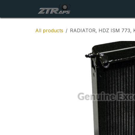
Skip to Content
Startside
Maskiner
All products
RADIATOR, HDZ ISM 773, K