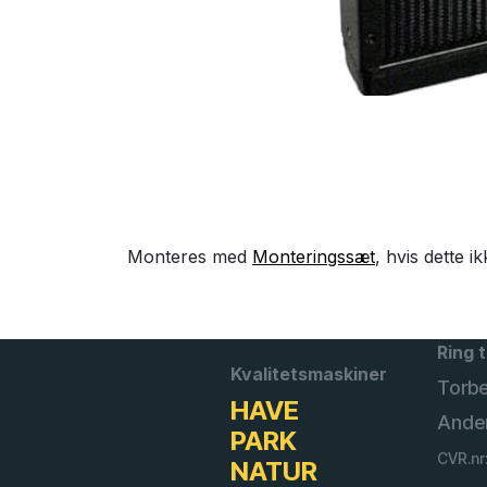
Monteres med
Monteringssæt
, hvis dette ik
Ring t
Kvalitetsmaskiner
Torb
HAVE
Ande
PARK
CVR.nr
NATUR