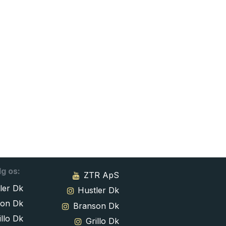
lg os:
ZTR ApS
ler Dk
Hustler Dk
son Dk
Branson Dk
llo Dk
Grillo Dk