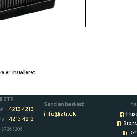
ke er installeret.
il ZTR:
Fø
Send en besked:
en
4213 4213
info@ztr.dk
Hust
rs
4213 4212
Bran
: 37263206
Gri