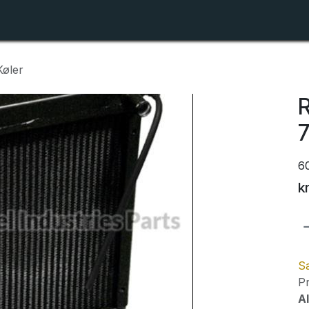
Shop
Forhandlerlister
Om ZTR
øler
7
6
k
Sa
Pr
Al