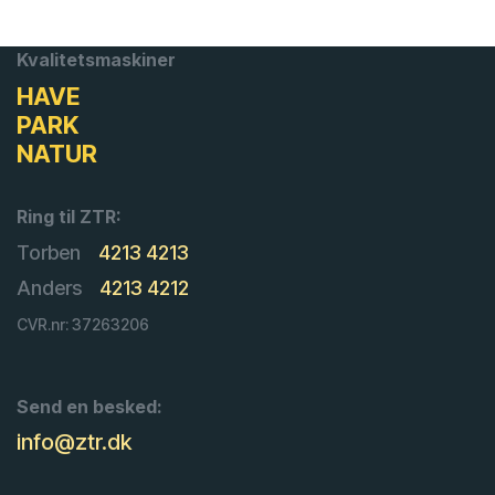
Kvalitetsmaskiner
HAVE
PARK
NATUR
Ring til ZTR:
Torben
4213 4213
Anders
4213 4212
CVR.nr: 37263206
Send en besked:
info@ztr.dk