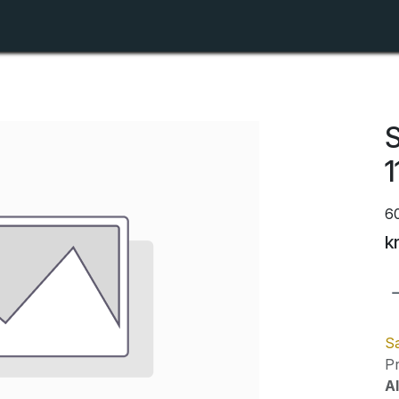
Shop
Forhandlerlister
Om ZTR
S
1
6
k
Sa
Pr
Al