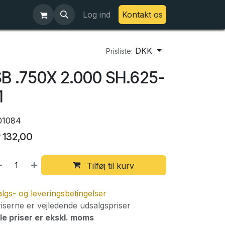
Log ind
Kontakt os
DKK
Prisliste:
B .750X 2.000 SH.625-
1
01084
r
132,00
Tilføj til kurv
lgs- og leveringsbetingelser
iserne er vejledende udsalgspriser
le priser er ekskl. moms