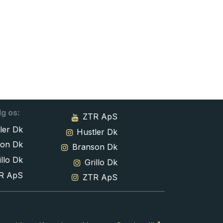
lg os:
ZTR ApS
ler Dk
Hustler Dk
son Dk
Branson Dk
llo Dk
Grillo Dk
R ApS
ZTR ApS