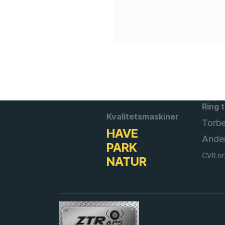
Ring t
Kvalitetsmaskiner
Torb
HAVE
Ande
PARK
CVR.nr
NATUR