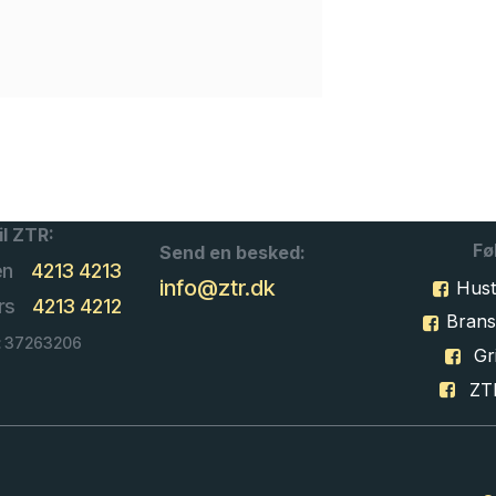
il ZTR:
Fø
Send en besked:
en
4213 4213
info@ztr.dk
Hust
rs
4213 4212
Bran
: 37263206
Gri
ZT