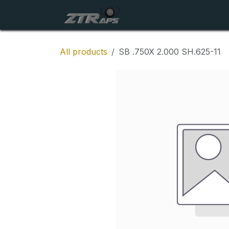
Skip to Content
Startside
Maskiner
All products
SB .750X 2.000 SH.625-11