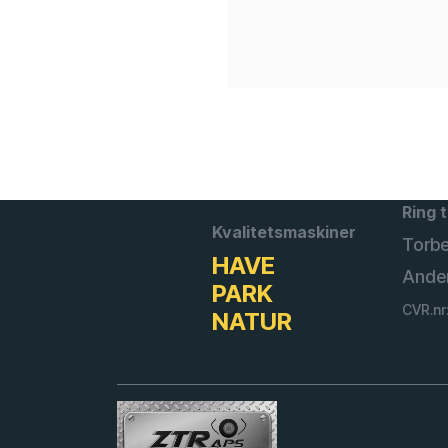
Ring t
Kvalitetsmaskiner
Torb
HAVE
Ande
PARK
CVR.nr
NATUR