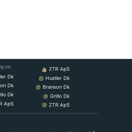
lg os:
ZTR ApS
ler Dk
Hustler Dk
son Dk
Branson Dk
llo Dk
Grillo Dk
R ApS
ZTR ApS