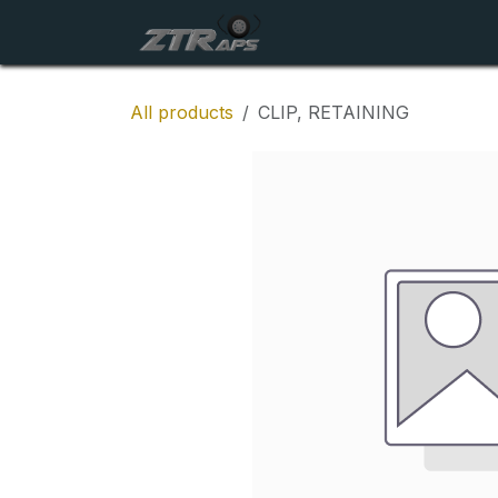
Skip to Content
Startside
Maskiner
All products
CLIP, RETAINING