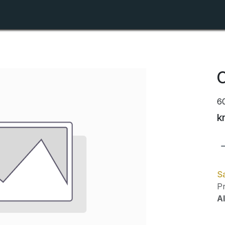
Shop
Forhandlerlister
Om ZTR
C
6
k
Sa
Pr
Al