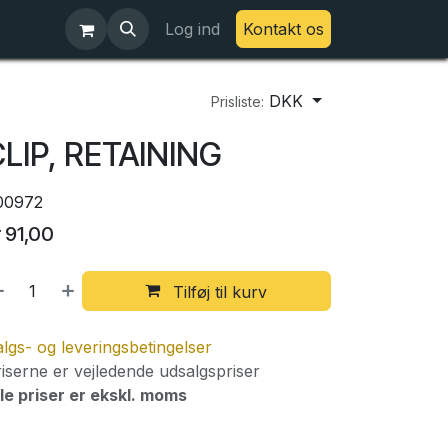
Log ind
Kontakt os
DKK
Prisliste:
LIP, RETAINING
00972
r
91,00
Tilføj til kurv
lgs- og leveringsbetingelser
iserne er vejledende udsalgspriser
le priser er ekskl. moms