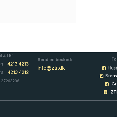
il ZTR:
Fø
Send en besked:
en
4213 4213
info@ztr.dk
Hust
rs
4213 4212
Bran
: 37263206
Gri
ZT