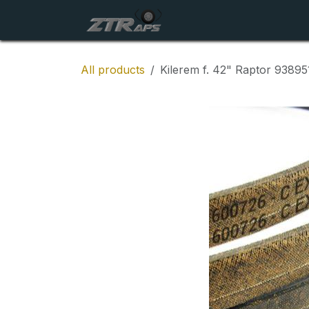
Skip to Content
Startside
Maskiner
All products
Kilerem f. 42" Raptor 93895