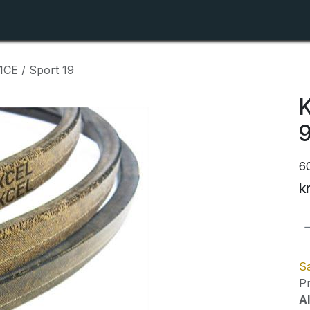
Shop
Forhandlerlister
Om ZTR
1CE / Sport 19
K
9
6
k
Sa
Pr
Al