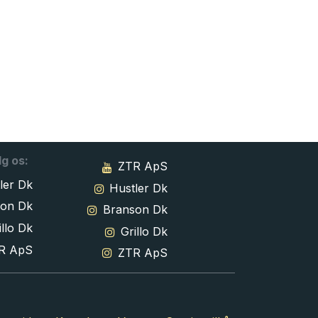
lg os:
ZTR ApS
ler Dk
Hustler Dk
son Dk
Branson Dk
llo Dk
Grillo Dk
R ApS
ZTR ApS