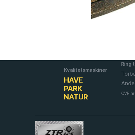
Ring t
Kvalitetsmaskiner
Torb
HAVE
Ande
PARK
CVR.nr
NATUR