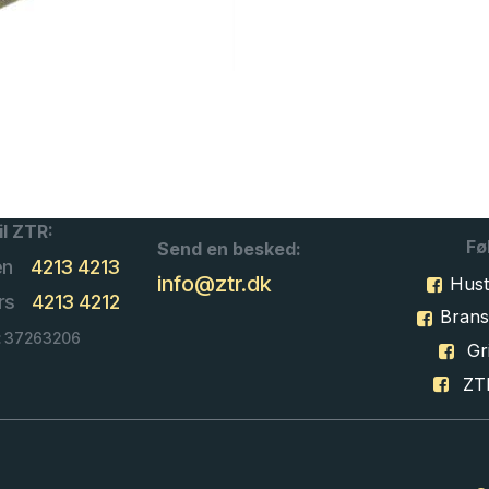
il ZTR:
Fø
Send en besked:
en
4213 4213
info@ztr.dk
Hust
rs
4213 4212
Bran
: 37263206
Gri
ZT