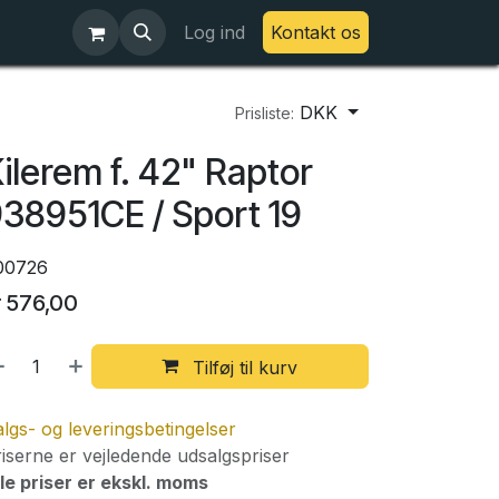
Log ind
Kontakt os
DKK
Prisliste:
ilerem f. 42" Raptor
38951CE / Sport 19
00726
r
576,00
Tilføj til kurv
lgs- og leveringsbetingelser
iserne er vejledende udsalgspriser
le priser er ekskl. moms