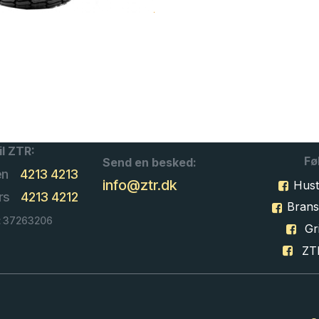
il ZTR:
Fø
Send en besked:
en
4213 4213
info@ztr.dk
Hust
rs
4213 4212
Bran
: 37263206
Gri
ZT