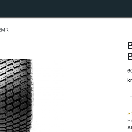
Shop
Forhandlerlister
Om ZTR
GRMR
6
k
Sa
Pr
Al