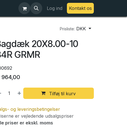
Log ind
Kontakt os
DKK
Prisliste:
Bagdæk 20X8.00-10
B4R GRMR
00692
r
964,00
Tilføj til kurv
lgs- og leveringsbetingelser
iserne er vejledende udsalgspriser
le priser er ekskl. moms