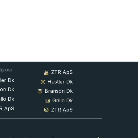
lg os:
ZTR ApS
ler Dk
Hustler Dk
son Dk
Branson Dk
llo Dk
Grillo Dk
R ApS
ZTR ApS