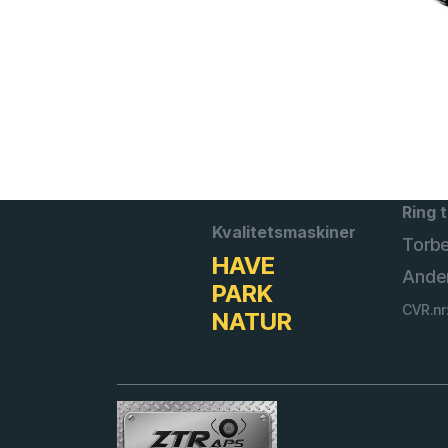
Ring t
Kvalitetsmaskiner
Torb
HAVE
Ande
PARK
CVR.nr
NATUR