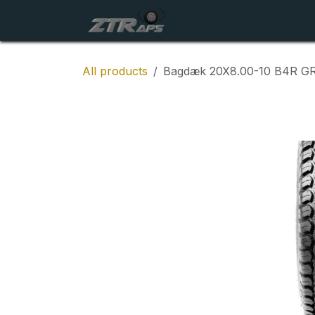
Skip to Content
Startside
Maskiner
All products
Bagdæk 20X8.00-10 B4R 