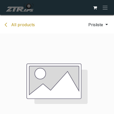
Skip to Content
All products
Prisliste