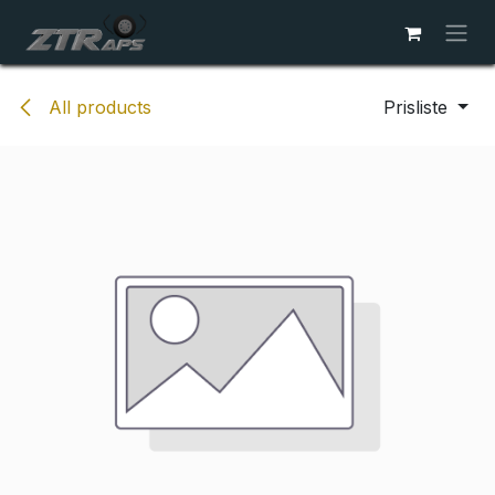
Skip to Content
All products
Prisliste