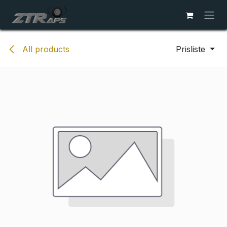
Skip to Content
All products
Prisliste