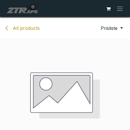
Skip to Content
All products
Prisliste