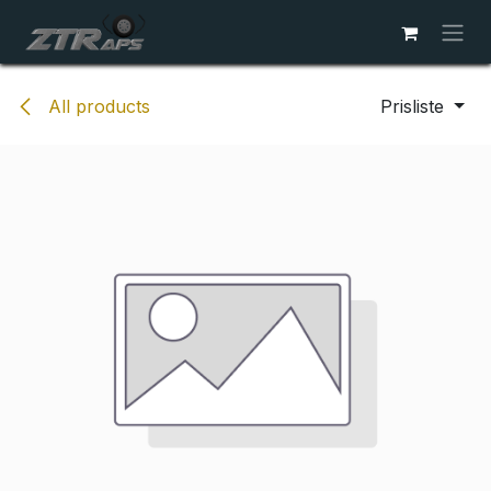
Skip to Content
All products
Prisliste