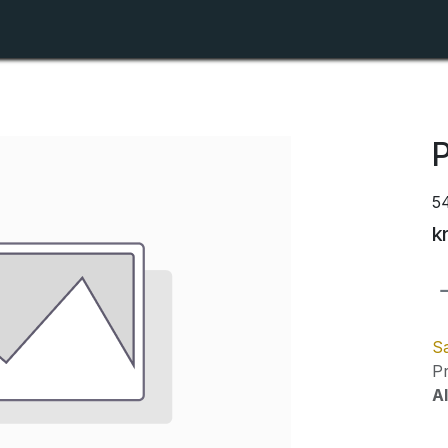
Shop
Forhandlerlister
Om ZTR
P
5
k
Sa
Pr
Al