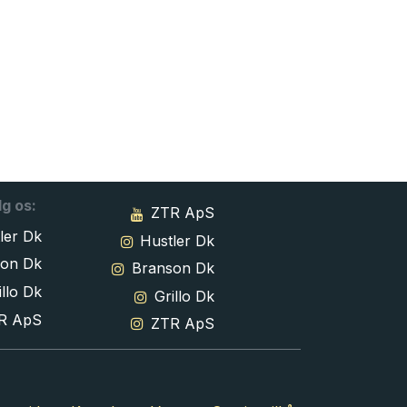
lg os:
ZTR ApS
ler Dk
Hustler Dk
son Dk
Branson Dk
llo Dk
Grillo Dk
R ApS
ZTR ApS