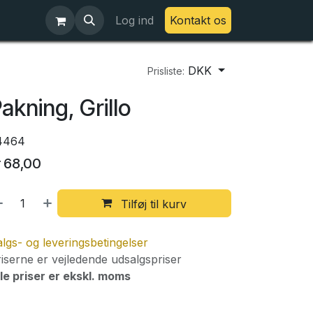
Log ind
Kontakt os
DKK
Prisliste:
akning, Grillo
4464
r
68,00
Tilføj til kurv
lgs- og leveringsbetingelser
iserne er vejledende udsalgspriser
le priser er ekskl. moms