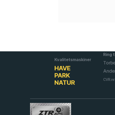
Ring t
Kvalitetsmaskiner
Torb
HAVE
Ande
PARK
CVR.nr
NATUR