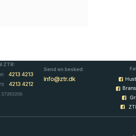
il ZTR:
Fø
Send en besked:
en
4213 4213
info@ztr.dk
Hust
rs
4213 4212
Bran
: 37263206
Gri
ZT