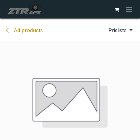
Skip to Content
All products
Prisliste