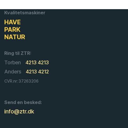
Kvalitetsmaskiner
HAVE
PARK
NATUR
Ring til ZTR:
Torben
4213 4213
Anders
4213 4212
CVR.nr: 37263206
Send en besked:
info@ztr.dk