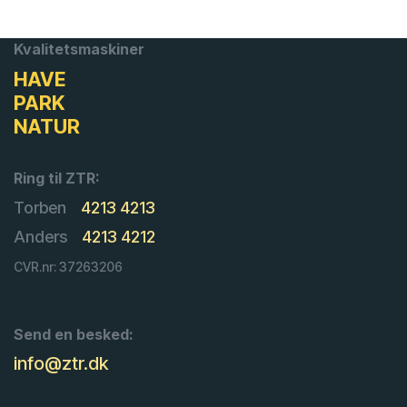
Kvalitetsmaskiner
HAVE
PARK
NATUR
Ring til ZTR:
Torben
4213 4213
Anders
4213 4212
CVR.nr: 37263206
Send en besked:
info@ztr.dk