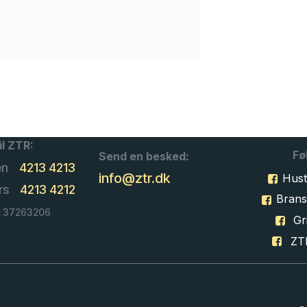
il ZTR:
Fø
Send en besked:
en
4213 4213
info@ztr.dk
Hust
rs
4213 4212
Bran
: 37263206
Gri
ZT