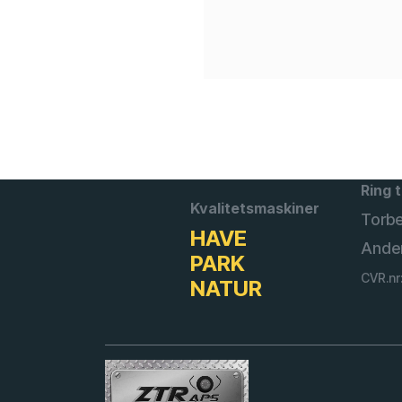
Ring t
Kvalitetsmaskiner
Torb
HAVE
Ande
PARK
CVR.nr
NATUR