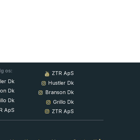
lg os:
ZTR ApS
ler Dk
Hustler Dk
son Dk
Branson Dk
llo Dk
Grillo Dk
R ApS
ZTR ApS