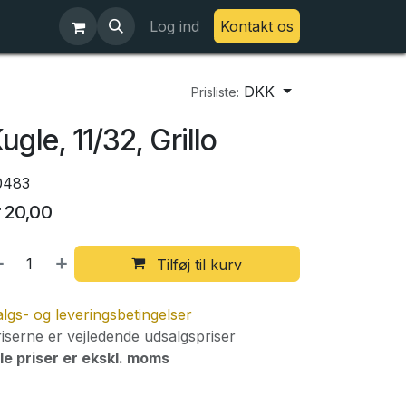
Log ind
Kontakt os
DKK
Prisliste:
ugle, 11/32, Grillo
0483
r
20,00
Tilføj til kurv
lgs- og leveringsbetingelser
iserne er vejledende udsalgspriser
le priser er ekskl. moms