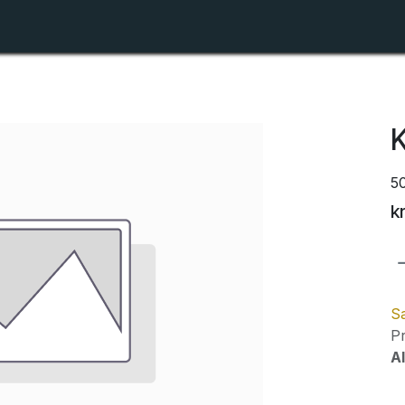
Shop
Forhandlerlister
Om ZTR
K
5
k
Sa
Pr
Al