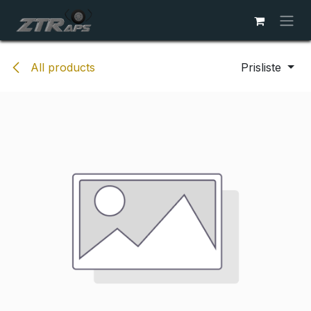
Skip to Content
All products
Prisliste