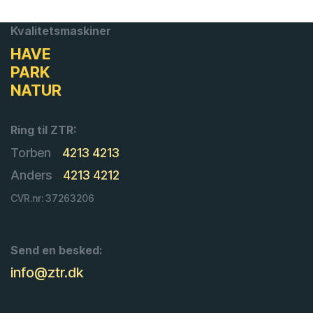
Kvalitetsmaskiner
HAVE
PARK
NATUR
Ring til ZTR:
Torben
4213 4213
Anders
4213 4212
CVR.nr: 37263206
Send en besked:
info@ztr.dk