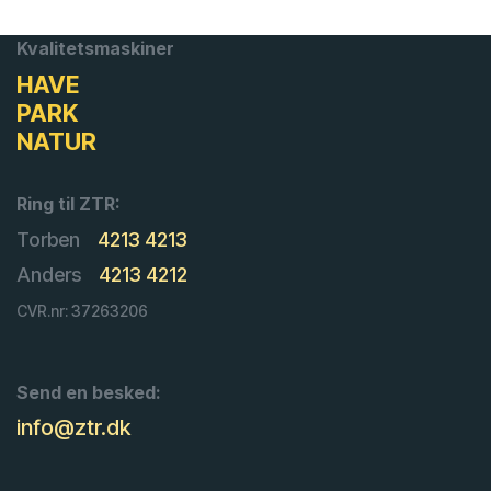
Kvalitetsmaskiner
HAVE
PARK
NATUR
Ring til ZTR:
Torben
4213 4213
Anders
4213 4212
CVR.nr: 37263206
Send en besked:
info@ztr.dk