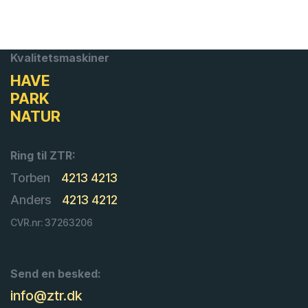
Kvalitetsmaskiner
HAVE
PARK
NATUR
Ring til ZTR:
Torben
4213 4213
Anders
4213 4212
CVR.nr: 37263206
Send en besked:
info@ztr.dk