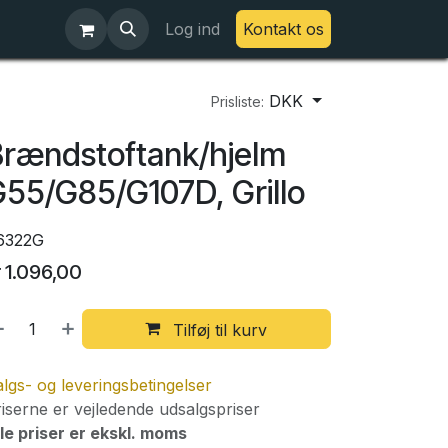
Log ind
Kontakt os
DKK
Prisliste:
rændstoftank/hjelm
55/G85/G107D, Grillo
6322G
r
1.096,00
Tilføj til kurv
lgs- og leveringsbetingelser
iserne er vejledende udsalgspriser
le priser er ekskl. moms