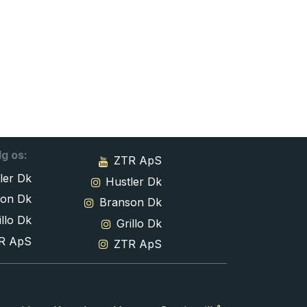
lg os:
ZTR ApS
ler Dk
Hustler Dk
son Dk
Branson Dk
llo Dk
Grillo Dk
R ApS
ZTR ApS