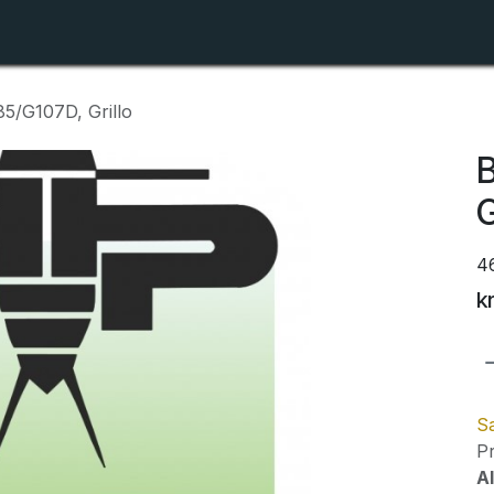
Shop
Forhandlerlister
Om ZTR
5/G107D, Grillo
B
G
4
k
Sa
Pr
Al