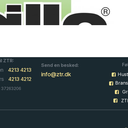
il ZTR:
Fø
Send en besked:
en
4213 4213
info@ztr.dk
Hust
rs
4213 4212
Bran
: 37263206
Gri
ZT