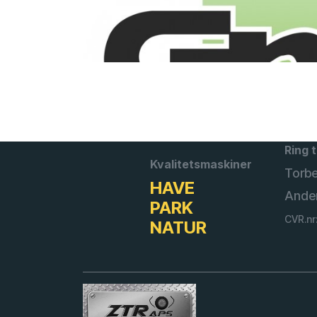
Ring t
Kvalitetsmaskiner
Torb
HAVE
Ande
PARK
CVR.nr
NATUR