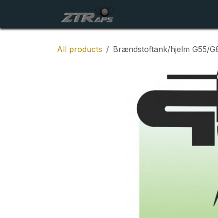
Skip to Content
Startside
Maskiner
All products
Brændstoftank/hjelm G55/G8