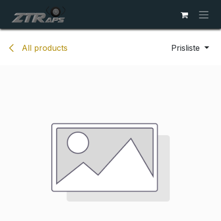
Skip to Content
All products
Prisliste