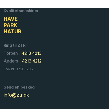
Kvalitetsmaskiner
HAVE
PARK
NATUR
Ring til ZTR:
Torben
4213 4213
Anders
4213 4212
CVR.nr: 37263206
Send en besked:
info@ztr.dk