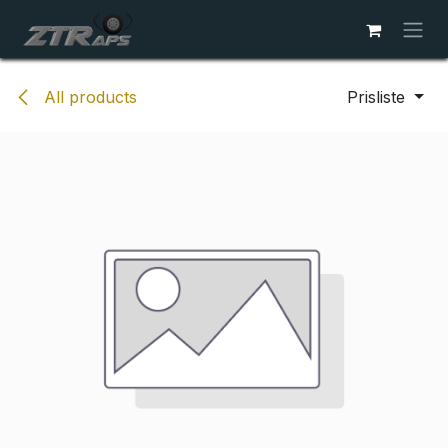
Skip to Content
All products
Prisliste