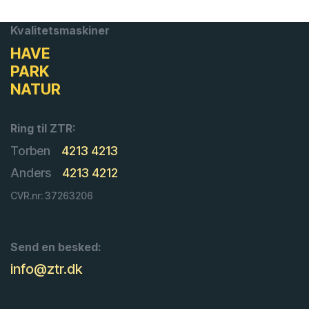
Kvalitetsmaskiner
HAVE
PARK
NATUR
Ring til ZTR:
Torben
4213 4213
Anders
4213 4212
CVR.nr: 37263206
Send en besked:
info@ztr.dk