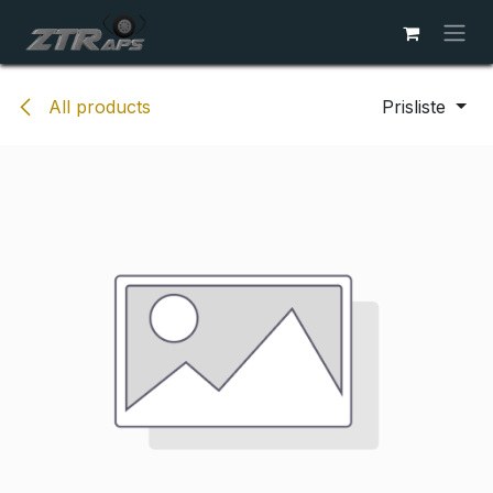
Skip to Content
All products
Prisliste