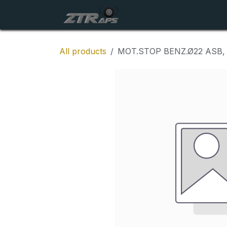
Skip to Content
Startside
Maskiner
All products
MOT.STOP BENZ.Ø22 ASB, G