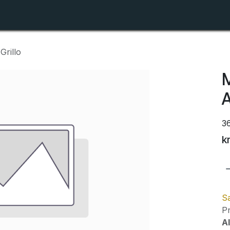
Shop
Forhandlerlister
Om ZTR
rillo
A
3
k
Sa
Pr
Al