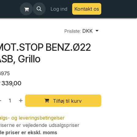
Log ind
Kontakt os
DKK
Prisliste:
MOT.STOP BENZ.Ø22
SB, Grillo
6975
r
339,00
Tilføj til kurv
lgs- og leveringsbetingelser
iserne er vejledende udsalgspriser
le priser er ekskl. moms