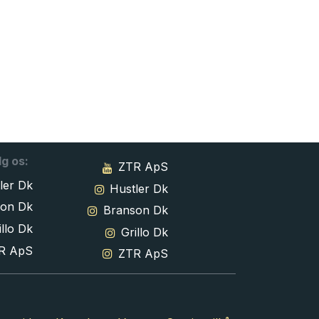
lg os:
ZTR ApS
ler Dk
Hustler Dk
son Dk
Branson Dk
llo Dk
Grillo Dk
R ApS
ZTR ApS