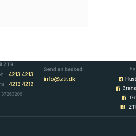
il ZTR:
Fø
Send en besked:
en
4213 4213
info@ztr.dk
Hust
rs
4213 4212
Bran
: 37263206
Gri
ZT