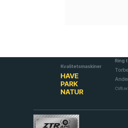
Ring t
Kvalitetsmaskiner
Torb
HAVE
Ande
PARK
CVR.nr
NATUR