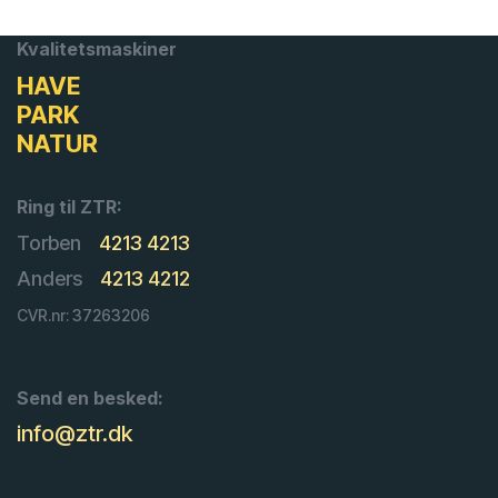
Kvalitetsmaskiner
HAVE
PARK
NATUR
Ring til ZTR:
Torben
4213 4213
Anders
4213 4212
CVR.nr: 37263206
Send en besked:
info@ztr.dk