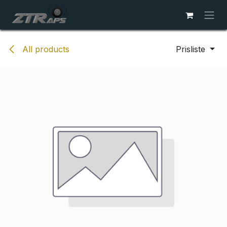
Skip to Content
All products
Prisliste